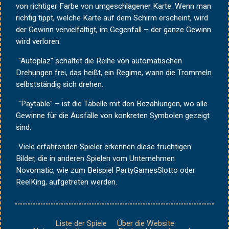
von richtiger Farbe von umgeschlagener Karte. Wenn man
richtig tippt, welche Karte auf dem Schirm erscheint, wird
der Gewinn vervielfältigt, im Gegenfall – der ganze Gewinn
wird verloren.
"Autoplaz" schaltet die Reihe von automatischen
Drehungen frei, das heißt, ein Regime, wann die Trommeln
selbstständig sich drehen.
"Paytable" – ist die Tabelle mit den Bezahlungen, wo alle
Gewinne für die Ausfälle von konkreten Symbolen gezeigt
sind.
Viele erfahrenden Spieler erkennen diese fruchtigen
Bilder, die in anderen Spielen vom Unternehmen
Novomatic, wie zum Beispiel PartyGamesSlotto oder
ReelKing, aufgetreten werden.
Liste der Spiele
Über die Website