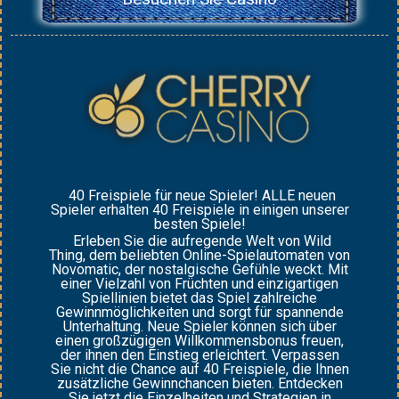
40 Freispiele für neue Spieler! ALLE neuen
Spieler erhalten 40 Freispiele in einigen unserer
besten Spiele!
Erleben Sie die aufregende Welt von Wild
Thing, dem beliebten Online-Spielautomaten von
Novomatic, der nostalgische Gefühle weckt. Mit
einer Vielzahl von Früchten und einzigartigen
Spiellinien bietet das Spiel zahlreiche
Gewinnmöglichkeiten und sorgt für spannende
Unterhaltung. Neue Spieler können sich über
einen großzügigen Willkommensbonus freuen,
der ihnen den Einstieg erleichtert. Verpassen
Sie nicht die Chance auf 40 Freispiele, die Ihnen
zusätzliche Gewinnchancen bieten. Entdecken
Sie jetzt die Einzelheiten und Strategien in