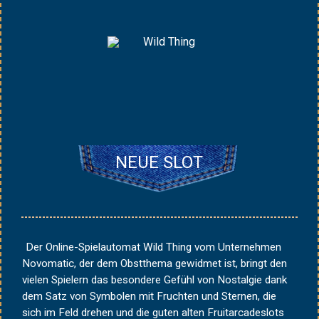
NEUE SLOT
Der Online-Spielautomat Wild Thing vom Unternehmen
Novomatic, der dem Obstthema gewidmet ist, bringt den
vielen Spielern das besondere Gefühl von Nostalgie dank
dem Satz von Symbolen mit Fruchten und Sternen, die
sich im Feld drehen und die guten alten Fruitarcadeslots