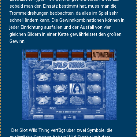
sobald man den Einsatz bestimmt hat, muss man die
Trommeldrehungen beobachten, da alles im Spiel sehr
schnell ändern kann. Die Gewinnkombinationen können in
jeder Einrichtung ausfallen und der Ausfall von vier
gleichen Bildern in einer Kette gewährleistet den großen
Gewinn.
Der Slot Wild Thing verfügt über zwei Symbole, die